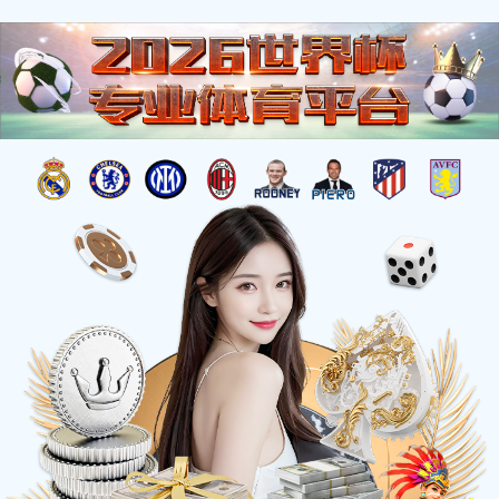
注册入口
用户协议
最近更新：2025年7月
一、协议说明
在您访问、注册或使用KOK官网平台所提供的任何服务前，
请仔细阅读本《用户协议》。使用平台即视为同意全部条
款。
二、用户注册与信息
用户需确保所提交的注册资料真实、准确。若发现信息虚假
或存在风险，KOK官网平台有权暂停或终止其账户。