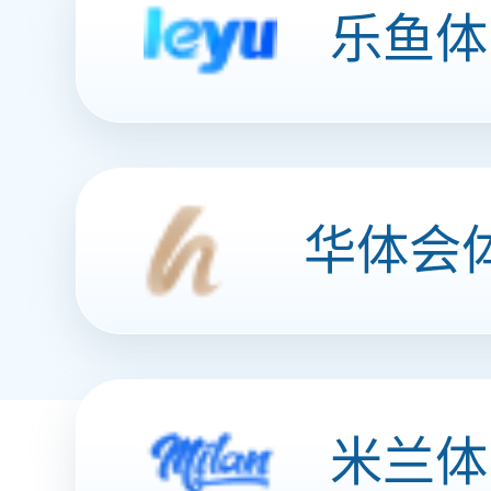
上一篇：
上一篇:很抱歉没有了
延伸阅读
郑钦文与西班牙纳达尔网球学院签订长期