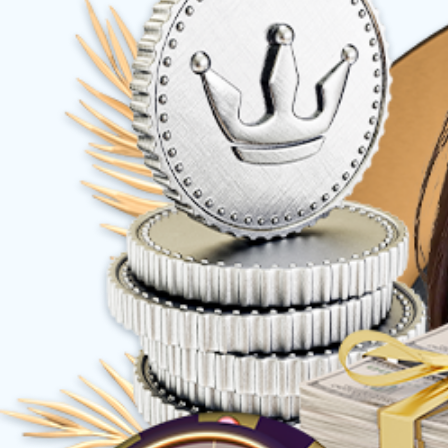
案。这意味着这位后防核心将暂时远离赛
中，申花那条本已饱受考验的防线，无疑