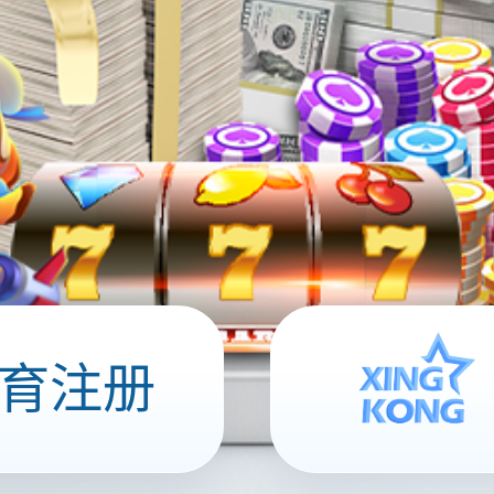
为何不选择手术？
的伤病。通常情况下，治疗方案分为保守治疗与手术复位两种。
，这要求他在康复期内进行系统性的物理治疗，并且需要更谨慎
季的紧迫性。手术意味着至少三个月的恢复期，基本宣告赛季报销
来说，保留核心球员的赛季参赛可能性，是教练组与医疗团队在
，本身就是一场高风险博弈。
：谁来填补空缺？
深度的短板。在过往比赛中，他与蒋圣龙的中卫组合堪称中超顶