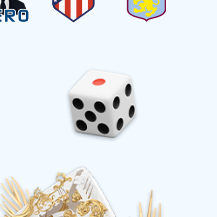
队医与专家会诊后，最终选择了保守治疗方