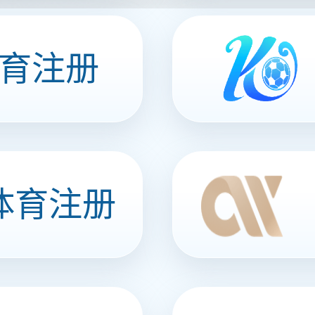
球任务。从现有阵容看，球队可能将启用老将艾迪或年轻球员金
在短时间内完全复制朱辰杰的正面拦截与指挥能力。更令教练团
的体能储备和心理抗压能力提出了近乎苛刻的要求。一旦某个位
通过战术调整（比如加强中场拦截或收缩防守阵型）来弥补个人
验的是球队的调整智慧
待，更是主动求变。在防守端，球队或许会尝试更多区域防守而
升反击速度来减轻后防压力。从长远来看，这次伤病危机也是对
的后防组合，反倒可能成为球队在争冠路上的一笔隐形财富。当
。毕竟，在漫长的赛季里，最残酷的惩罚往往不是伤病本身，而