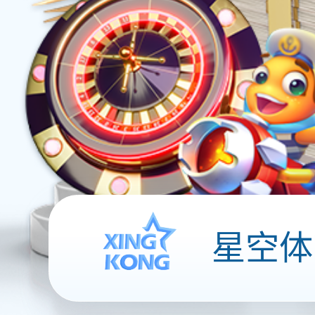
保守治疗背后的博弈：
对于运动员而言，肩锁关节脱位并非罕见
力量与关节自身稳定性的恢复来应对伤病
选择手术以求“一劳永逸”？答案在于赛
两个月内重回赛场。对于志在争冠的申花
身体极限的尊重，以及对赛程压力的妥协
“申花防线”的轮换困境
朱辰杰的缺阵，直接暴露了申花防线替补