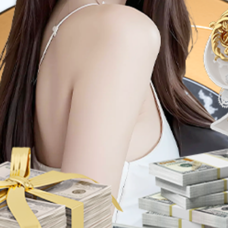
场，但避免了手术可能导致的长期缺席。然而，在即将到来的联
将面临更为严峻的考验。