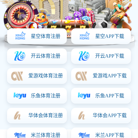
湖人vs热火常规时间漏判绝杀
犯规，裁判报告承认重大失误
2026-06-09 16:00
38 次阅读
首页
/
体育新闻